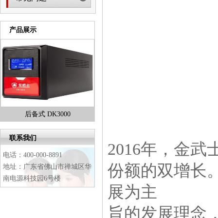
产品展示
后备式 DK3000
金武士高频ST单进单出系列
后
1
2
联系我们
3
2016年，金
4
电话：400-000-8891
份额的双增长。
地址：广东省佛山市禅城区华
南电源科技园6号楼
展为主
旨的发展理念