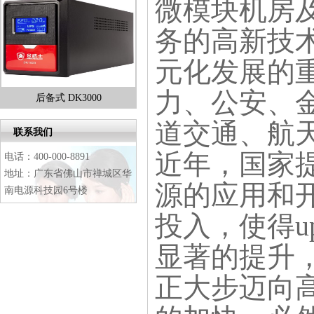
微模块机房
务的高新技
元化发展的
力、公安、
后备式 DK3000
金武士高频ST单进单出系列
后
1
道交通、航
2
联系我们
3
4
近年，国家
电话：400-000-8891
地址：广东省佛山市禅城区华
源的应用和开
南电源科技园6号楼
投入，使得u
显著的提升，
正大步迈向